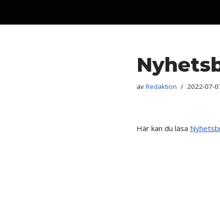
Hoppa
till
innehåll
Nyhetsb
av
Redaktion
2022-07-0
Här kan du läsa
Nyhetsb